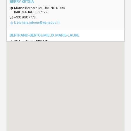
BERRY KETSIA
Morne Bernard MOUDONG NORD
BAIE-MAHAULT, 97122
+33690857778
k.bichara.jabour@wanadoo.fr
BERTRAND-BERTOUMIEUX MARIE-LAURE
23 Rue Pierre BENOIT
BRIEVE-LA-GAILLARDE, 19100
+33619120702
bertoumieuxml@hotmail.com
CHABENAT ELISE
21 Rue De La République
Genas, 69740
+33661880692
orthophonie.genas@yahoo.com
CHAVIALLE MARIE
1 Rue Royale
Radinghem-En-Weppes, 59320
+33628223073
marie.chavialle.ortho@gmail.com