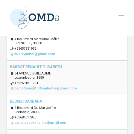
Skip
Category
to
Aucun
content
ACHER AUDREY
4 Boulevard Maréchal Joffre
GRENOBLE, 38000
+33457931952
audreyacher@gmail.com
BARBOT-RENAULT ELISABETH
64 AVENUE GUILLAUME
Luxembourg, 1650
+352691811204
barbotrenault.orthophonie@gmail.com
BECKER BARBARA
4 Boulevard Du Mar Joffre
Grenoble, 38000
+33684317870
barbarabecker.ortho@gmail.com