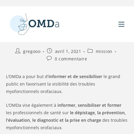
Notre mission
Skip
to
content
Auteur/autrice
Publication
Post
gregooo
avril 1, 2021
mission
de
publiée :
category:
Commentaires
0 commentaire
la
de
publication :
la
publication :
L’OMDa a pour but d
‘informer et de sensibiliser
le grand
public en favorisant la visibilité des troubles
myofonctionnels orofaciaux.
L’OMDa vise également à
informer, sensibiliser et former
les professionnels de santé sur
le dépistage, la prévention,
l’évaluation, le diagnostic et la prise en charge
des troubles
myofonctionnels orofaciaux.