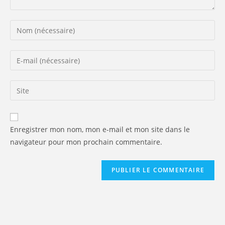
Enter
your
name
Enter
or
your
username
email
Saisir
to
address
l’URL
comment
to
de
comment
votre
Enregistrer mon nom, mon e-mail et mon site dans le
site
navigateur pour mon prochain commentaire.
(facultatif)