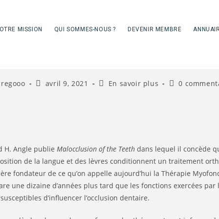
es Troubles Myofonctionne
OTRE MISSION
QUI SOMMES-NOUS ?
DEVENIR MEMBRE
ANNUAI
Orofaciaux
eur/autrice
Publication
Post
Commentaire
gregooo
avril 9, 2021
En savoir plus
0 comment
publiée :
category:
de
la
lication :
publication :
d H. Angle publie
Malocclusion of the Teeth
dans lequel il concède q
 position de la langue et des lèvres conditionnent un traitement ort
père fondateur de ce qu’on appelle aujourd’hui la Thérapie Myofon
lare une dizaine d’années plus tard que les fonctions exercées par
susceptibles d’influencer l’occlusion dentaire.