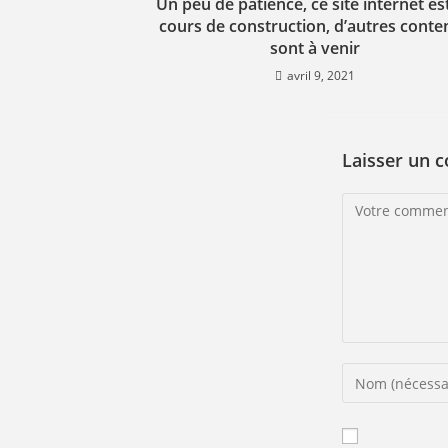
Un peu de patience, ce site internet es
cours de construction, d’autres conte
sont à venir
avril 9, 2021
Laisser un 
Comment
Enter
your
name