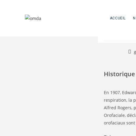
Skip
L
to
content
ACCUEIL
N
Aut
de
la
pub
Historique
En 1907, Edwar
respiration, la
Alfred Rogers, 
Orofaciale, déc
orofaciaux sont 