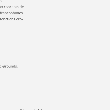
es
aux concepts de
s francophones
sonctions oro-
backgrounds,