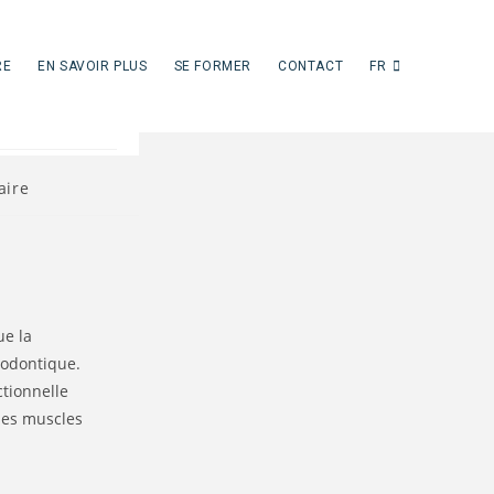
ls
RE
EN SAVOIR PLUS
SE FORMER
CONTACT
FR
s
aire
ue la
hodontique.
ctionnelle
 les muscles