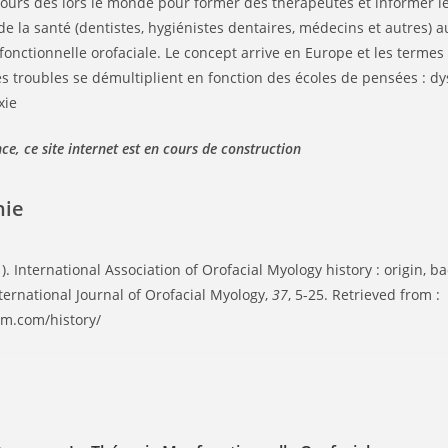
ours dès lors le monde pour former des thérapeutes et informer l
de la santé (dentistes, hygiénistes dentaires, médecins et autres) 
fonctionnelle orofaciale. Le concept arrive en Europe et les terme
les troubles se démultiplient en fonction des écoles de pensées : dy
xie
ce, ce site internet est en cours de construction
hie
11). International Association of Orofacial Myology history : origin, 
nternational Journal of Orofacial Myology,
37
, 5-25. Retrieved from :
om.com/history/