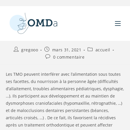
Quelles sont les conséquences
Skip
to
?
content
Auteur/autrice
Publication
Post
gregooo
mars 31, 2021
accueil
de
publiée :
category:
Commentaires
0 commentaire
la
de
publication :
la
publication :
Les TMO peuvent interférer avec l’alimentation sous toutes
ses facettes, du nourrisson à la personne âgée (difficultés
d’allaitement, troubles alimentaires pédiatriques, dysphagie,
…). Ils participent aux développement et au maintien de
dysmorphoses craniofaciales (hypomaxillie, rétrognathie, …)
et de malocclusions dentaires persistantes (béances,
articulés croisés, …) . De ce fait, ils favorisent la récidives
après un traitement orthodontique et peuvent affecter