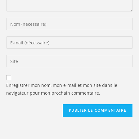
Enter
your
name
Enter
or
your
username
email
Saisir
to
address
l’URL
comment
to
de
comment
votre
Enregistrer mon nom, mon e-mail et mon site dans le
site
navigateur pour mon prochain commentaire.
(facultatif)